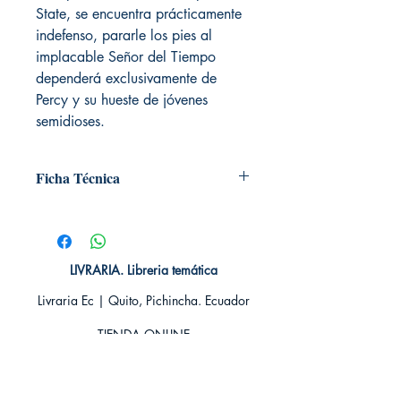
State, se encuentra prácticamente
indefenso, pararle los pies al
implacable Señor del Tiempo
dependerá exclusivamente de
Percy y su hueste de jóvenes
semidioses.
Ficha Técnica
# de páginas: 352
Editorial: Salamandra
Idioma: Castellano
Encuadernación: Blanda
LIVRARIA. Libreria temática
ISBN: 9788498386301
Livraria Ec | Quito, Pichincha. Ecuador
Categoría: Fantasía
Tamaño: Grande
TIENDA ONLINE​
Whatsapp +593
984311107
Whatsapp
+593 939592822
contacto@livraria.com.ec