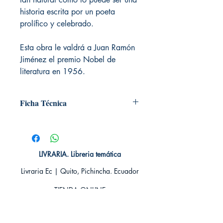
historia escrita por un poeta
prolífico y celebrado.
Esta obra le valdrá a Juan Ramón
Jiménez el premio Nobel de
literatura en 1956.
Ficha Técnica
# de páginas: 185
Editorial: Pluton
Idioma: Castellano
Encuadernación: Tapa blanda
LIVRARIA. Libreria temática
ISBN: 9789807716031
Livraria Ec | Quito, Pichincha. Ecuador
Categoría: Clásico
Tamaño: Grande
TIENDA ONLINE​
Whatsapp +593
984311107
Whatsapp
+593 939592822
contacto@livraria.com.ec