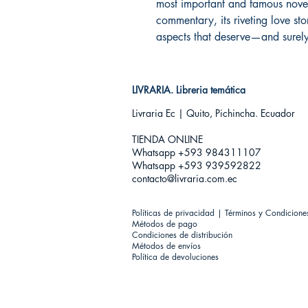
most important and famous novels 
commentary, its riveting love st
aspects that deserve—and sure
LIVRARIA. Libreria temática
Livraria Ec | Quito, Pichincha. Ecuador
TIENDA ONLINE​
Whatsapp +593
984311107
Whatsapp +593 939592822
contacto@livraria.com.ec
Políticas de privacidad | Términos y Condicione
Métodos de pago
Condiciones de distribución
Métodos de envíos
Política de devoluciones