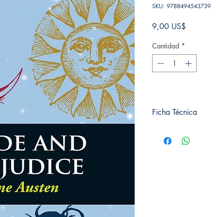
SKU: 9788494543739
Precio
9,00 US$
Cantidad
*
Ficha Técnica
# de páginas: 320
Editorial: Pluton
Idioma: Inglés
Encuadernación: Tap
ISBN: 9788494543
Categoría: En inglés
Tamaño: Grande