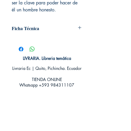
ser la clave para poder hacer de
él un hombre honesto.
Ficha Técnica
# de páginas: 350
Editorial: NOVA CASA EDITORIAL
Idioma: Castellano
Encuadernación: Blanda
LIVRARIA. Libreria temática
ISBN: 9788496952270
Livraria Ec | Quito, Pichincha. Ecuador
Categoría: Narrativa romántica
Historica
TIENDA ONLINE​
Tamaño: Grande
Whatsapp +593
984311107
Whatsapp
+593 939592822
contacto@livraria.com.ec
Políticas de privacidad | Términos y Condiciones
Métodos de pago
Condiciones de distribución
Métodos de envíos
Política de devoluciones