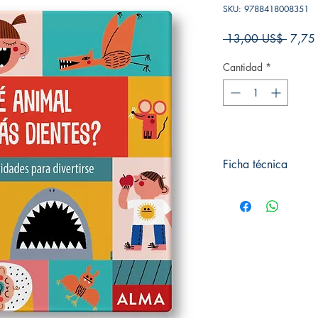
SKU: 9788418008351
Precio
 13,00 US$ 
7,75
Cantidad
*
Ficha técnica
# de páginas: 128
Editorial: Alma Editori
Idioma: Castellano
Encuadernación: Tapa
ISBN: 9788418008
Categoría: Cuadrados
Tamaño: Grande