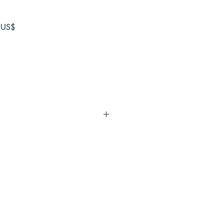
Precio
 US$
de
oferta
al
 dura
351
 de diversión