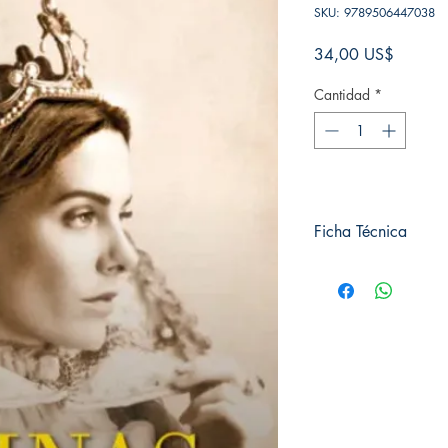
SKU: 9789506447038
Precio
34,00 US$
Cantidad
*
Ficha Técnica
# de páginas: ⁣600
Editorial: ⁣Plaza & Jan
Idioma: Castellano⁣
Encuadernación: Blan
ISBN: ⁣9789506447
Categoría: ⁣Biografías
Tamaño: Grande