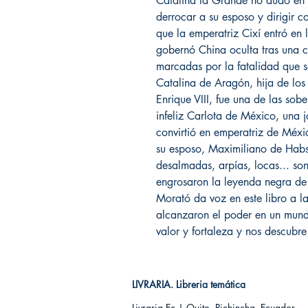
Catalina la Grande no dudó en p
derrocar a su esposo y dirigir c
que la emperatriz Cixí entró e
gobernó China oculta tras una c
marcadas por la fatalidad que s
Catalina de Aragón, hija de los
Enrique VIII, fue una de las so
infeliz Carlota de México, una 
convirtió en emperatriz de Méxic
su esposo, Maximiliano de Habsb
desalmadas, arpías, locas... son
engrosaron la leyenda negra de 
Morató da voz en este libro a l
alcanzaron el poder en un mund
valor y fortaleza y nos descubre
LIVRARIA. Libreria temática
Livraria Ec | Quito, Pichincha. Ecuador