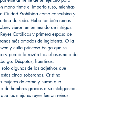
onerse al frente de un ejército para
on mano firme el imperio ruso, mientras
n la Ciudad Prohibida como concubina y
ortina de seda. Hubo también reinas
obrevivieron en un mundo de intrigas:
 Reyes Católicos y primera esposa de
beranas más amadas de Inglaterra. O la
joven y culta princesa belga que se
o y perdió la razón tras el asesinato de
urgo. Déspotas, libertinas,
 solo algunos de los adjetivos que
estas cinco soberanas. Cristina
as mujeres de carne y hueso que
o de hombres gracias a su inteligencia,
 que los mejores reyes fueron reinas.