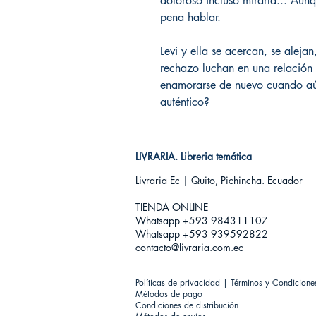
doloroso incluso mirarla... Aunq
pena hablar.
Levi y ella se acercan, se alejan
rechazo luchan en una relación
enamorarse de nuevo cuando aú
auténtico?
LIVRARIA. Libreria temática
Livraria Ec | Quito, Pichincha. Ecuador
TIENDA ONLINE​
Whatsapp +593
984311107
Whatsapp +593 939592822
contacto@livraria.com.ec
Políticas de privacidad | Términos y Condicione
Métodos de pago
Condiciones de distribución