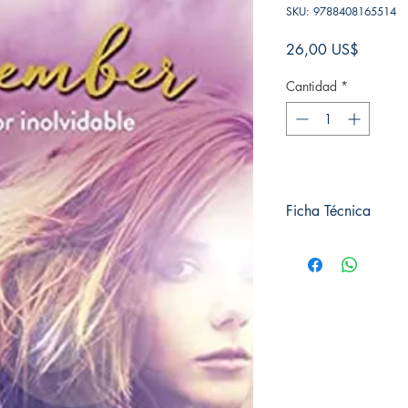
SKU: 9788408165514
Precio
26,00 US$
Cantidad
*
Ficha Técnica
# de páginas: 384
Editorial: Cross Books
Idioma: Castellano
Encuadernación: Tap
ISBN: 9788408165
Categoría: Novela Juv
Tamaño: Grande