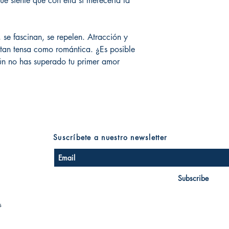
ue siente que con ella sí merecería la
, se fascinan, se repelen. Atracción y
 tan tensa como romántica. ¿Es posible
n no has superado tu primer amor
Suscríbete a nuestro newsletter
Subscribe
s