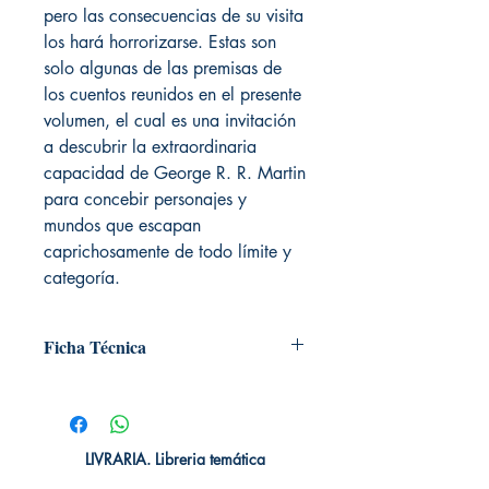
pero las consecuencias de su visita
los hará horrorizarse. Estas son
solo algunas de las premisas de
los cuentos reunidos en el presente
volumen, el cual es una invitación
a descubrir la extraordinaria
capacidad de George R. R. Martin
para concebir personajes y
mundos que escapan
caprichosamente de todo límite y
categoría.
Ficha Técnica
# de páginas: 264
Editorial: PLAZA & JANES
Idioma: Castellano
Encuadernación: Blanda
LIVRARIA. Libreria temática
ISBN: 9789585457171