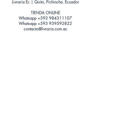
Livraria Ec | Quito, Pichincha. Ecuador
Categoría: Fantasía y Ficción General
Tamaño: Grande
TIENDA ONLINE​
Whatsapp +593
984311107
Whatsapp
+593 939592822
contacto@livraria.com.ec
Políticas de privacidad | Términos y Condiciones
Métodos de pago
Condiciones de distribución
Métodos de envíos
Política de devoluciones
¡Escríbenos a Whatsapp!