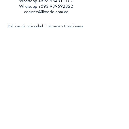
Whatsapp +593
984311107
Whatsapp
+593 939592822
contacto@livraria.com.ec
Políticas de privacidad | Términos y Condiciones
Métodos de pago
Condiciones de distribución
Métodos de envíos
Política de devoluciones
¡Escríbenos a Whatsapp!
Suscríbete a nuestro newsletter