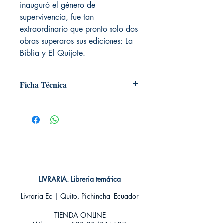
inauguró el género de
supervivencia, fue tan
extraordinario que pronto solo dos
obras superaros sus ediciones: La
Biblia y El Quijote.
Ficha Técnica
# de páginas: 288
Editorial: Pluton
Idioma: Castellano
Encuadernación: Tapa blanda
ISBN: 9788415089469
Categoría: Clásico
Tamaño: Grande
LIVRARIA. Libreria temática
Livraria Ec | Quito, Pichincha. Ecuador
TIENDA ONLINE​