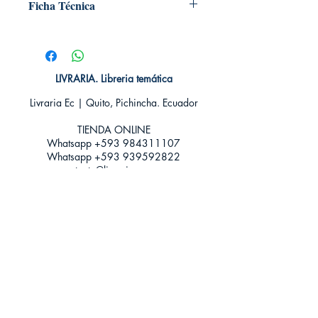
Ficha Técnica
# de páginas: 424
Editorial: Nocturna ediciones
Idioma: Castellano
Encuadernación: Tapa blanda
LIVRARIA. Libreria temática
ISBN: 9788416858897
Livraria Ec | Quito, Pichincha. Ecuador
Categoría: Novela juvenil
Tamaño: Grande
TIENDA ONLINE​
Whatsapp +593
984311107
Whatsapp
+593 939592822
contacto@livraria.com.ec
Políticas de privacidad | Términos y Condiciones
Métodos de pago
Condiciones de distribución
Métodos de envíos
Política de devoluciones