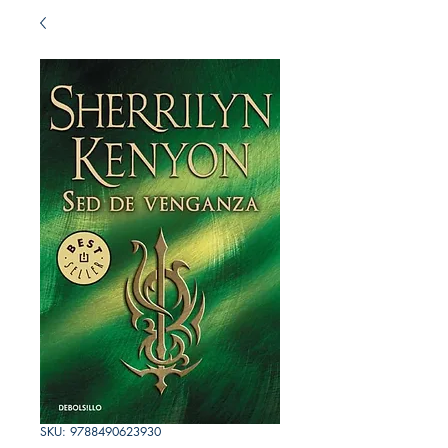
SKU: 9788490623930