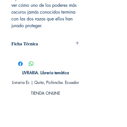
ver cómo uno de los poderes más
oscuros jamás conocidos termina
con las dos razas que ellos han
jurado proteger.
Ficha Técnica
# de páginas: 368
Editorial: DEBOLSILLO
Idioma: Castellano
Encuadernación: Blanda
LIVRARIA. Libreria temática
ISBN:
9788490623930
Livraria Ec | Quito, Pichincha. Ecuador
Categoría: Novela Romántica -
Paranormal
TIENDA ONLINE​
Tamaño: Grande
Whatsapp +593
984311107
Whatsapp
+593 939592822
contacto@livraria.com.ec
Políticas de privacidad | Términos y Condiciones