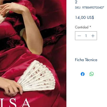
2
SKU: 9788490705407
Precio
14,00 US$
Cantidad
*
Ficha Técnica
# de páginas: 352
Editorial: B DE BOLSI
Idioma: Castellano
Encuadernación: Blan
ISBN: 9788490705
Categoría: Novela Ro
Tamaño: Grande