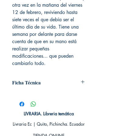
otra vez en la mañana del viernes
12 de febrero, reviviendo hasta
siete veces el que debía ser el
último día de su vida. Tiene una
semana por delante para darse
cuenta de que en su mano está
realizar pequeñas
modificaciones... que pueden
cambiarlo todo.
Ficha Técnica
# de páginas: 509
Editorial: EDICIONES B
Idioma: Castellano
Encuadernación: Tapa blanda
LIVRARIA. Libreria temática
ISBN:
9789585993570
Livraria Ec | Quito, Pichincha. Ecuador
Categoría: Novela juvenil - Fantasía
Tamaño: Grande
TIENDA ONLINE​