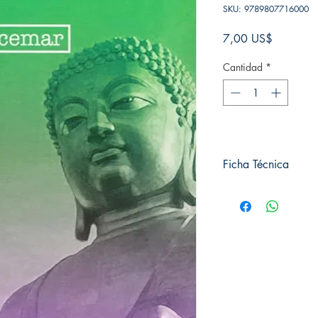
SKU: 9789807716000
Precio
7,00 US$
Cantidad
*
Ficha Técnica
# de páginas: 156
Editorial: Pluton
Idioma: Castellano
Encuadernación: Tap
ISBN: 9789807716
Categoría: Clásico
Tamaño: Grande