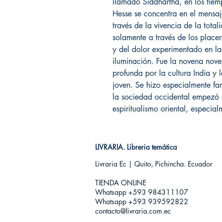
llamado Siddhartha, en los ti
Hesse se concentra en el mensaj
través de la vivencia de la tota
solamente a través de los placer
y del dolor experimentado en la
iluminación. Fue la novena nove
profunda por la cultura India y l
joven. Se hizo especialmente fa
la sociedad occidental empezó 
espiritualismo oriental, especial
LIVRARIA. Libreria temática
Livraria Ec | Quito, Pichincha. Ecuador
TIENDA ONLINE​
Whatsapp +593
984311107
Whatsapp +593 939592822
contacto@livraria.com.ec