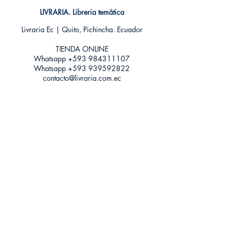
Idioma: Castellano
Encuadernación: Tapa blanda
LIVRARIA. Libreria temática
ISBN: 9788494335402
Livraria Ec | Quito, Pichincha. Ecuador
Categoría: Novela juvenil
Tamaño: Grande
TIENDA ONLINE​
Whatsapp +593
984311107
Whatsapp
+593 939592822
contacto@livraria.com.ec
Políticas de privacidad | Términos y Condiciones
Métodos de pago
Condiciones de distribución
Métodos de envíos
Política de devoluciones
¡Escríbenos a Whatsapp!