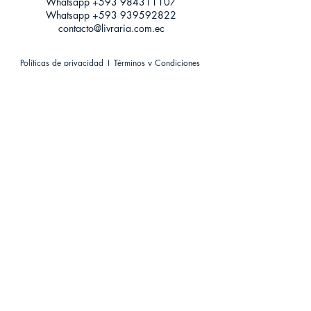
Whatsapp +593
984311107
Whatsapp
+593 939592822
contacto@livraria.com.ec
Políticas de privacidad | Términos y Condiciones
Métodos de pago
Condiciones de distribución
Métodos de envíos
Política de devoluciones
¡Escríbenos a Whatsapp!
Suscríbete a nuestro newsletter