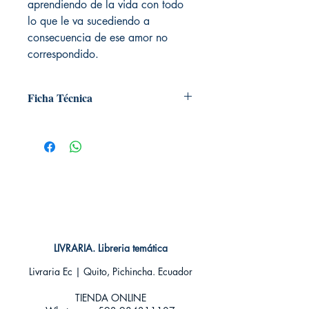
aprendiendo de la vida con todo
lo que le va sucediendo a
consecuencia de ese amor no
correspondido.
Ficha Técnica
# de páginas: 192
Editorial: IVREA
Idioma: Castellano
Encuadernación: Tapa blanda
ISBN: 9788415922650
Categoría: SHOJO MANGA
Tamaño: Grande
LIVRARIA. Libreria temática
Livraria Ec | Quito, Pichincha. Ecuador
TIENDA ONLINE​