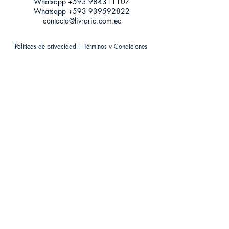
Whatsapp +593
984311107
Whatsapp
+593 939592822
contacto@livraria.com.ec
Políticas de privacidad | Términos y Condiciones
Métodos de pago
Condiciones de distribución
Métodos de envíos
Política de devoluciones
¡Escríbenos a Whatsapp!
Suscríbete a nuestro newsletter