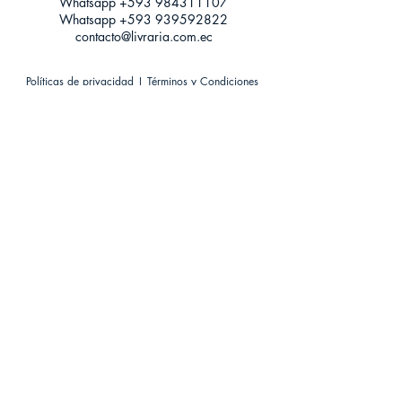
Whatsapp +593
984311107
Whatsapp
+593 939592822
contacto@livraria.com.ec
Políticas de privacidad | Términos y Condiciones
Métodos de pago
Condiciones de distribución
Métodos de envíos
Política de devoluciones
¡Escríbenos a Whatsapp!
Suscríbete a nuestro newsletter