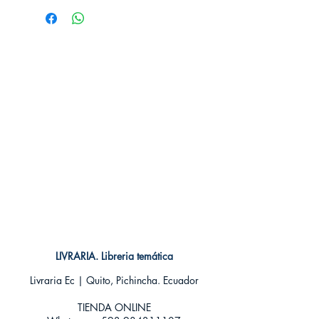
Editorial: Pluton
Idioma: Castellano
Encuadernación: Tapa blanda
ISBN: 9788415089124
Categoría: Clásico
Tamaño: Grande
LIVRARIA. Libreria temática
Livraria Ec | Quito, Pichincha. Ecuador
TIENDA ONLINE​