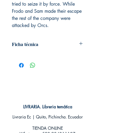
tried to seize it by force. While
Frodo and Sam made their escape
the rest of the company were
attacked by Orcs.
Ficha técnica
# de páginas: 3522
Editorial: HarperCollins Publishers Ltd
Idioma: Inglés
Encuadernación: Blanda
ISBN: 9780261103580
Categoría: En inglés
Tamaño: Grande
LIVRARIA. Libreria temática
Livraria Ec | Quito, Pichincha. Ecuador
TIENDA ONLINE​