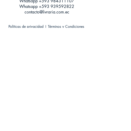
Whatsapp +593
984311107
Whatsapp
+593 939592822
contacto@livraria.com.ec
Políticas de privacidad | Términos y Condiciones
Métodos de pago
Condiciones de distribución
Métodos de envíos
Política de devoluciones
¡Escríbenos a Whatsapp!
Suscríbete a nuestro newsletter