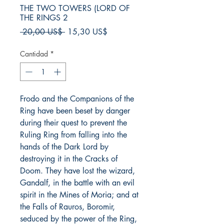
THE TWO TOWERS (LORD OF
THE RINGS 2
Precio
Precio
 20,00 US$ 
15,30 US$
de
oferta
Cantidad
*
Frodo and the Companions of the
Ring have been beset by danger
during their quest to prevent the
Ruling Ring from falling into the
hands of the Dark Lord by
destroying it in the Cracks of
Doom. They have lost the wizard,
Gandalf, in the battle with an evil
spirit in the Mines of Moria; and at
the Falls of Rauros, Boromir,
seduced by the power of the Ring,