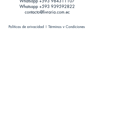
Whatsapp +593
984311107
Whatsapp
+593 939592822
contacto@livraria.com.ec
Políticas de privacidad | Términos y Condiciones
Métodos de pago
Condiciones de distribución
Métodos de envíos
Política de devoluciones
¡Escríbenos a Whatsapp!
Suscríbete a nuestro newsletter