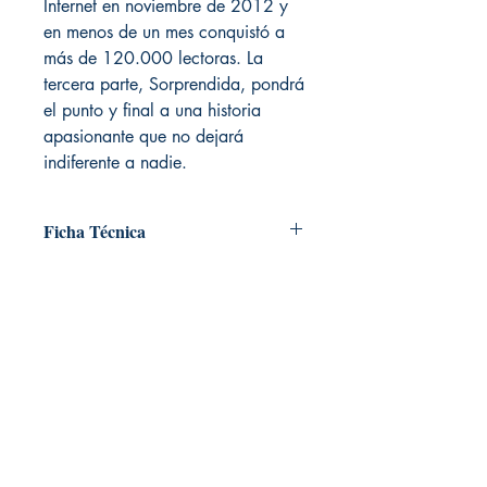
Internet en noviembre de 2012 y
en menos de un mes conquistó a
más de 120.000 lectoras. La
tercera parte, Sorprendida, pondrá
el punto y final a una historia
apasionante que no dejará
indiferente a nadie.
Ficha Técnica
# de páginas: 352
Editorial: PUNTO DE LECTURA
Idioma: Castellano
Encuadernación: Blanda
LIVRARIA. Libreria temática
ISBN: 9788466318068
Livraria Ec | Quito, Pichincha. Ecuador
Categoría: Narrativa Romántica -
Erótica
TIENDA ONLINE​
Tamaño: Grande
Whatsapp +593
984311107
Whatsapp
+593 939592822
contacto@livraria.com.ec