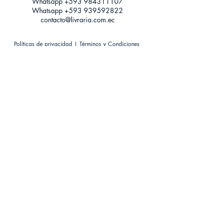
Whatsapp +593
984311107
Whatsapp
+593 939592822
contacto@livraria.com.ec
Políticas de privacidad | Términos y Condiciones
Métodos de pago
Condiciones de distribución
Métodos de envíos
Política de devoluciones
¡Escríbenos a Whatsapp!
Suscríbete a nuestro newsletter