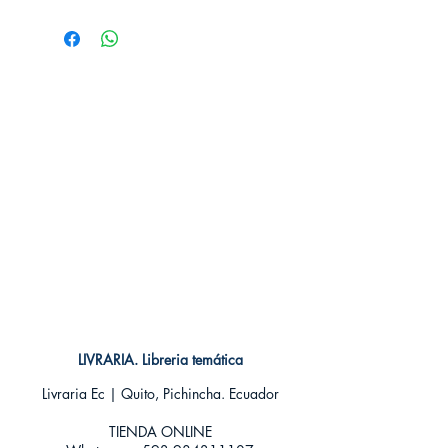
# de páginas: 208
Editorial: MILKY WAY
Idioma: Castellano
Encuadernación: Tapa blanda
ISBN: 9788494580604
Categoría: SHONEN MANGA
Tamaño: Grande
LIVRARIA. Libreria temática
Livraria Ec | Quito, Pichincha. Ecuador
TIENDA ONLINE​