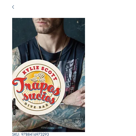
SKU: 9788416973293