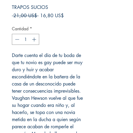
TRAPOS SUCIOS
Precio
Precio
 21,00 US$ 
16,80 US$
de
oferta
Cantidad
*
Darte cuenta el día de tu boda de
que tu novio es gay puede ser muy
duro y huir y acabar
escondiéndote en la bañera de la
casa de un desconocido puede
tener consecuencias imprevisibles.
Vaughan Hewson vuelve al que fue
su hogar cuando era niño y, al
hacerlo, se topa con una novia
metida en la ducha a quien según
parece acaban de romperle el