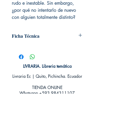
rudo e inestable. Sin embargo,
¿por qué no intentarlo de nuevo
con alguien totalmente distinto?
Ficha Técnica
# de páginas: 320
Editorial: Libros de Seda
Idioma: Castellano
Encuadernación: Tapa blanda
LIVRARIA. Libreria temática
ISBN: 9788416973293
Livraria Ec | Quito, Pichincha. Ecuador
Categoría: Novela Juvenil - Romántica
Tamaño: Grande
TIENDA ONLINE​
Whatsapp +593
984311107
Whatsapp
+593 939592822
contacto@livraria.com.ec
Políticas de privacidad | Términos y Condiciones
Métodos de pago
Condiciones de distribución