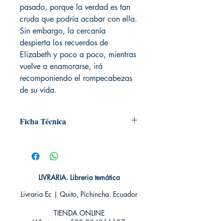
pasado, porque la verdad es tan
cruda que podría acabar con ella.
Sin embargo, la cercanía
despierta los recuerdos de
Elizabeth y poco a poco, mientras
vuelve a enamorarse, irá
recomponiendo el rompecabezas
de su vida.
Ficha Técnica
# de páginas: 384
Editorial: Titania
Idioma: Castellano
Encuadernación: Tapa blanda
LIVRARIA. Libreria temática
ISBN: 9788416327003
Categoría: Novela Romántica -
Livraria Ec | Quito, Pichincha. Ecuador
Histórica
Tamaño: Grande
TIENDA ONLINE​