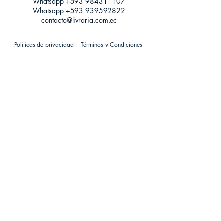
Whatsapp +593
984311107
Whatsapp
+593 939592822
contacto@livraria.com.ec
Políticas de privacidad | Términos y Condiciones
Métodos de pago
Condiciones de distribución
Métodos de envíos
Política de devoluciones
¡Escríbenos a Whatsapp!
Suscríbete a nuestro newsletter