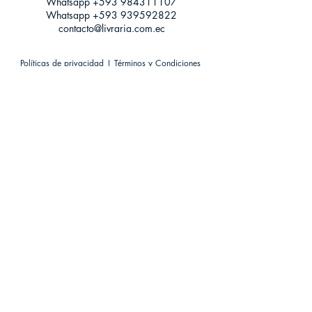
Whatsapp +593
984311107
Whatsapp
+593 939592822
contacto@livraria.com.ec
Políticas de privacidad | Términos y Condiciones
Métodos de pago
Condiciones de distribución
Métodos de envíos
Política de devoluciones
¡Escríbenos a Whatsapp!
Suscríbete a nuestro newsletter