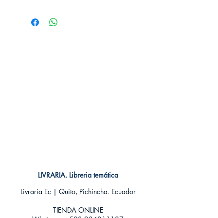
# de páginas: 176
Editorial: NORMA
Idioma: Castellano
Encuadernación: Tapa blanda
ISBN:
9788498471977
Categoría: SHOJO MANGA
Tamaño: Grande
LIVRARIA. Libreria temática
Livraria Ec | Quito, Pichincha. Ecuador
TIENDA ONLINE​