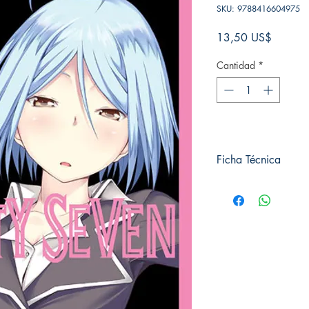
SKU: 9788416604975
Precio
13,50 US$
Cantidad
*
Ficha Técnica
# de páginas: 192
Editorial: IVREA
Idioma: Castellano
Encuadernación: Tap
ISBN: 9788416604
Categoría: SHONE
Tamaño: Grande