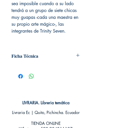
sea imposible cuando a su lado
tendrá a un grupo de siete chicas
muy guapas -cada una maestra en
su propio arte mágico-, las
integrantes de Trinity Seven.
Ficha Técnica
# de páginas: 192
Editorial: IVREA
Idioma: Castellano
Encuadernación: Tapa blanda
ISBN: 9788416672516
Categoría: SHONEN MANGA
Tamaño: Grande
LIVRARIA. Libreria temática
Livraria Ec | Quito, Pichincha. Ecuador
TIENDA ONLINE​