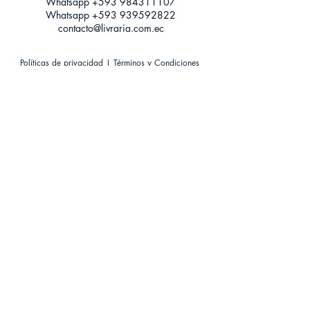
Whatsapp +593
984311107
Whatsapp
+593 939592822
contacto@livraria.com.ec
Políticas de privacidad | Términos y Condiciones
Métodos de pago
Condiciones de distribución
Métodos de envíos
Política de devoluciones
¡Escríbenos a Whatsapp!
Suscríbete a nuestro newsletter