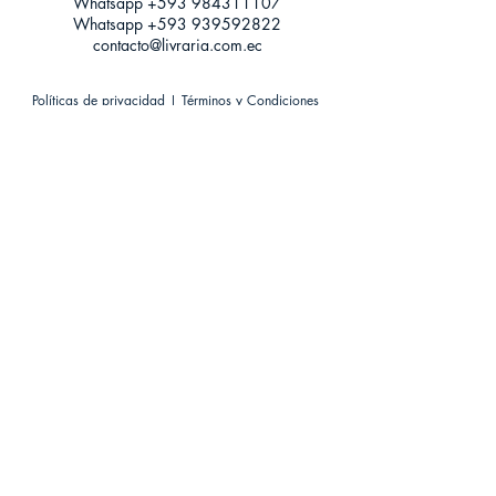
Whatsapp +593
984311107
Whatsapp
+593 939592822
contacto@livraria.com.ec
Políticas de privacidad | Términos y Condiciones
Métodos de pago
Condiciones de distribución
Métodos de envíos
Política de devoluciones
¡Escríbenos a Whatsapp!
Suscríbete a nuestro newsletter