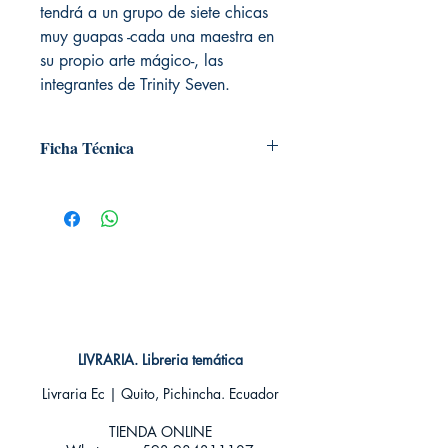
tendrá a un grupo de siete chicas
muy guapas -cada una maestra en
su propio arte mágico-, las
integrantes de Trinity Seven.
Ficha Técnica
# de páginas: 192
Editorial: IVREA
Idioma: Castellano
Encuadernación: Tapa blanda
ISBN: 9788416905171
Categoría: SHONEN MANGA
Tamaño: Grande
LIVRARIA. Libreria temática
Livraria Ec | Quito, Pichincha. Ecuador
TIENDA ONLINE​