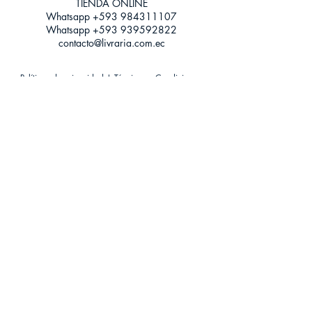
TIENDA ONLINE​
Whatsapp +593
984311107
Whatsapp
+593 939592822
contacto@livraria.com.ec
Políticas de privacidad | Términos y Condiciones
Métodos de pago
Condiciones de distribución
Métodos de envíos
Política de devoluciones
¡Escríbenos a Whatsapp!
Suscríbete a nuestro newsletter