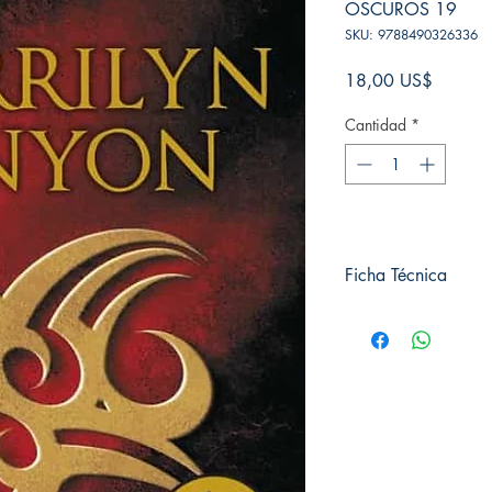
OSCUROS 19
SKU: 9788490326336
Precio
18,00 US$
Cantidad
*
Ficha Técnica
# de páginas: 320
Editorial: DEBOLSILLO
Idioma: Castellano
Encuadernación: Blan
ISBN:
9788490326
Categoría: Novela Ro
Tamaño: Grande