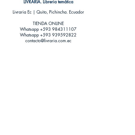
LIVRARIA. Libreria temática
Livraria Ec | Quito, Pichincha. Ecuador
TIENDA ONLINE​
Whatsapp +593
984311107
Whatsapp
+593 939592822
contacto@livraria.com.ec
Políticas de privacidad | Términos y Condiciones
Métodos de pago
Condiciones de distribución
Métodos de envíos
Política de devoluciones
¡Escríbenos a Whatsapp!