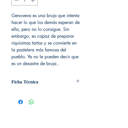
Genoveva es una bruja que intenta
hacer lo que los demás esperan de
ella, pero no lo consigue. Sin
embargo, es capaz de preparar
riquísimas tartas y se convierte en
la pastelera más famosa del
pueblo. Ya no le pueden decir que
es un desastre de bruja..
Ficha Técnica
# de páginas: 32
Editorial: Edelvives
Idioma: Castellano
Encuadernación: Tapa dura
ISBN: 9788426349149
Categoría: Ilustrados