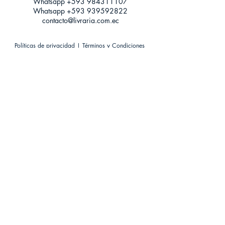
Whatsapp +593
984311107
Whatsapp
+593 939592822
contacto@livraria.com.ec
Políticas de privacidad | Términos y Condiciones
Métodos de pago
Condiciones de distribución
Métodos de envíos
Política de devoluciones
¡Escríbenos a Whatsapp!
Suscríbete a nuestro newsletter