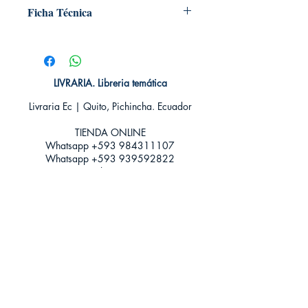
Ficha Técnica
# de páginas: 352
Editorial: Suma
Idioma: Castellano
Encuadernación: Tapa blanda
LIVRARIA. Libreria temática
ISBN:
9788483657690
Livraria Ec | Quito, Pichincha. Ecuador
Categoría: Narrativa Romántica -
Erótica
TIENDA ONLINE​
Tamaño: Grande
Whatsapp +593
984311107
Whatsapp
+593 939592822
contacto@livraria.com.ec
Políticas de privacidad | Términos y Condiciones
Métodos de pago
Condiciones de distribución
Métodos de envíos
Política de devoluciones