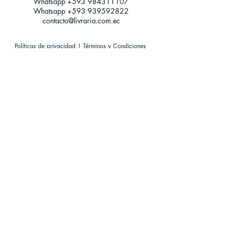
Whatsapp +593
984311107
Whatsapp
+593 939592822
contacto@livraria.com.ec
Políticas de privacidad | Términos y Condiciones
Métodos de pago
Condiciones de distribución
Métodos de envíos
Política de devoluciones
¡Escríbenos a Whatsapp!
Suscríbete a nuestro newsletter