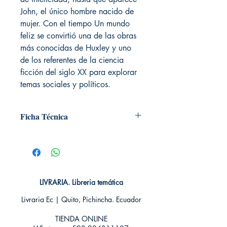
John, el único hombre nacido de
mujer. Con el tiempo Un mundo
feliz se convirtió una de las obras
más conocidas de Huxley y uno
de los referentes de la ciencia
ficción del siglo XX para explorar
temas sociales y políticos.
Ficha Técnica
# de páginas: 441
Editorial: Pluton
Idioma: Castellano
Encuadernación: Tapa blanda
ISBN: 9789807716178
LIVRARIA. Libreria temática
Categoría: Bilingue
Tamaño: Grande
Livraria Ec | Quito, Pichincha. Ecuador
TIENDA ONLINE​