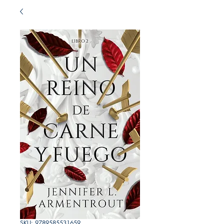
SKU: 9789585531659