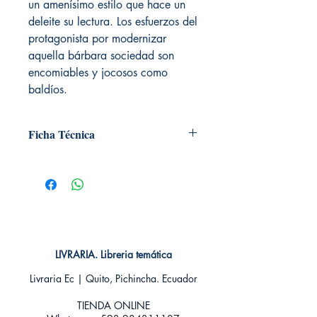
un amenísimo estilo que hace un
deleite su lectura. Los esfuerzos del
protagonista por modernizar
aquella bárbara sociedad son
encomiables y jocosos como
baldíos.
Ficha Técnica
# de páginas: 320
Editorial: Pluton
Idioma: Castellano
Encuadernación: Tapa blanda
ISBN: 9788494510359
Categoría: Clásico
Tamaño: Grande
LIVRARIA. Libreria temática
Livraria Ec | Quito, Pichincha. Ecuador
TIENDA ONLINE​