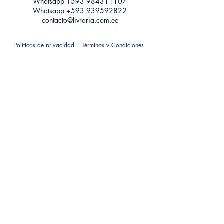
Whatsapp +593
984311107
Whatsapp
+593 939592822
contacto@livraria.com.ec
Políticas de privacidad | Términos y Condiciones
Métodos de pago
Condiciones de distribución
Métodos de envíos
Política de devoluciones
¡Escríbenos a Whatsapp!
Suscríbete a nuestro newsletter