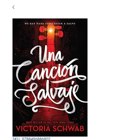
SKU: 9788496886902