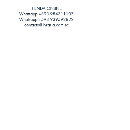
TIENDA ONLINE​
Whatsapp +593
984311107
Whatsapp
+593 939592822
contacto@livraria.com.ec
Políticas de privacidad | Términos y Condiciones
Métodos de pago
Condiciones de distribución
Métodos de envíos
Política de devoluciones
¡Escríbenos a Whatsapp!