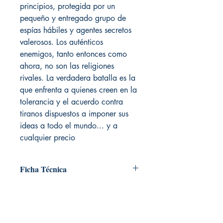
principios, protegida por un
pequeño y entregado grupo de
espías hábiles y agentes secretos
valerosos. Los auténticos
enemigos, tanto entonces como
ahora, no son las religiones
rivales. La verdadera batalla es la
que enfrenta a quienes creen en la
tolerancia y el acuerdo contra
tiranos dispuestos a imponer sus
ideas a todo el mundo... y a
cualquier precio
Ficha Técnica
# de páginas: 944
Editorial: PLAZA & JANES
Idioma: Castellano
Encuadernación: Tapa dura
LIVRARIA. Libreria temática