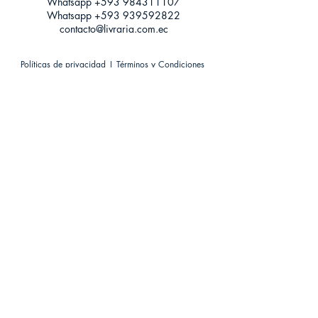
Whatsapp +593
984311107
Whatsapp
+593 939592822
contacto@livraria.com.ec
Políticas de privacidad | Términos y Condiciones
Métodos de pago
Condiciones de distribución
Métodos de envíos
Política de devoluciones
¡Escríbenos a Whatsapp!
Suscríbete a nuestro newsletter