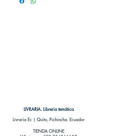
Idioma: Castellano
Encuadernación: Tapa dura
ISBN: 9788426349163
Categoría: Ilustrados
Tamaño: Grande
LIVRARIA. Libreria temática
Livraria Ec | Quito, Pichincha. Ecuador
TIENDA ONLINE​