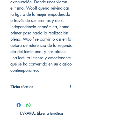
extenuación. Donde unos vieron
elitismo, Woolf quería reivindicar
la figura de la mujer empoderada
a través de sus escritos y de su
independencia económica, como
primer paso hacia la realización
plena. Woolf se convirtió así en la
autora de referencia de la segunda
ola del feminismo, y nos ofrece
una lectura intensa y emocionante
que se ha convertido en un clásico
contemporáneo.
Ficha técnica
Pídelos con envío a domicilio o pide
más información al WhatsApp 👉09
8431 1107
# de páginas: 128
LIVRARIA. Libreria temática