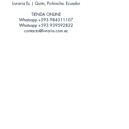
Livraria Ec | Quito, Pichincha. Ecuador
Categoría: Novela Romántica - Erótica -
Promoción
TIENDA ONLINE​
Tamaño: Grande
Whatsapp +593
984311107
Whatsapp
+593 939592822
contacto@livraria.com.ec
Políticas de privacidad | Términos y Condiciones
Métodos de pago
Condiciones de distribución
Métodos de envíos
Política de devoluciones
¡Escríbenos a Whatsapp!