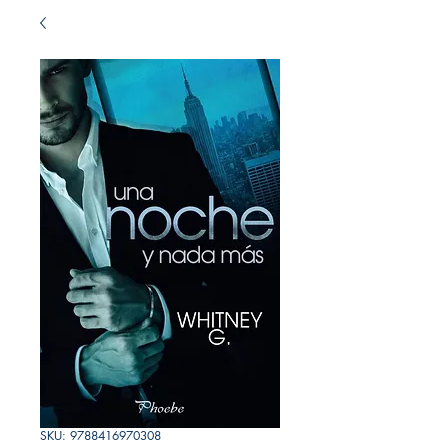
SKU: 9788416970308