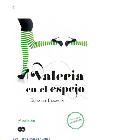
SKU: 9789585854994