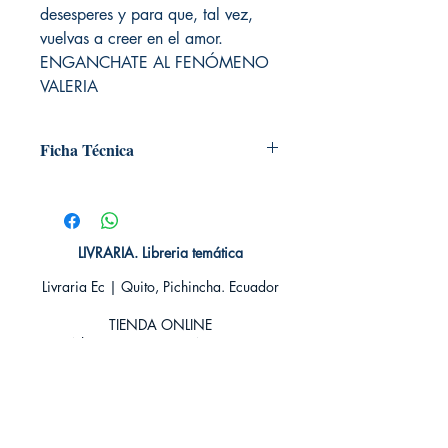
desesperes y para que, tal vez,
vuelvas a creer en el amor.
ENGANCHATE AL FENÓMENO
VALERIA
Ficha Técnica
# de páginas:
Editorial: SUMA
Idioma: Castellano
Encuadernación: Blanda
LIVRARIA. Libreria temática
ISBN: 9789585854994
Livraria Ec | Quito, Pichincha. Ecuador
Categoría: Novela Romántica - Erótica
Tamaño: Grande
TIENDA ONLINE​
Whatsapp +593
984311107
Whatsapp
+593 939592822
contacto@livraria.com.ec
Políticas de privacidad | Términos y Condiciones
Métodos de pago