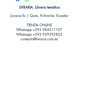
Idioma: Castellano
Encuadernación: Tapa blanda
LIVRARIA. Libreria temática
ISBN: 9789588883328
Livraria Ec | Quito, Pichincha. Ecuador
Categoría: Novela Juvenil - Fantasía
Tamaño: Grande
TIENDA ONLINE​
Whatsapp +593
984311107
Whatsapp
+593 939592822
contacto@livraria.com.ec
Políticas de privacidad | Términos y Condiciones
Métodos de pago
Condiciones de distribución
Métodos de envíos
Política de devoluciones
¡Escríbenos a Whatsapp!