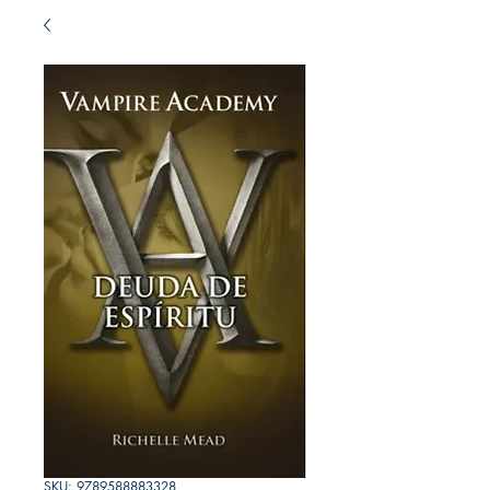
SKU: 9789588883328