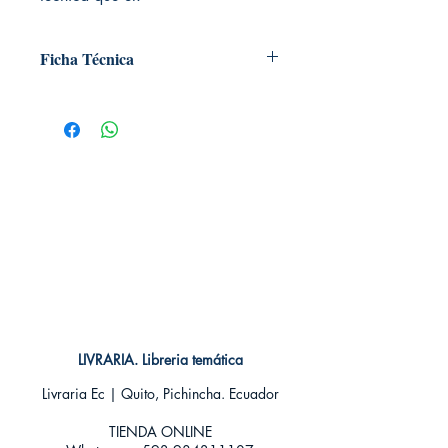
Ficha Técnica
# de páginas: 192
Editorial: MILKY WAY
Idioma: Castellano
Encuadernación: Tapa blanda
ISBN:
9788417373030
Categoría: SHONEN MANGA
Tamaño: Grande
LIVRARIA. Libreria temática
Livraria Ec | Quito, Pichincha. Ecuador
TIENDA ONLINE​