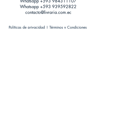
Whatsapp +593
984311107
Whatsapp
+593 939592822
contacto@livraria.com.ec
Políticas de privacidad | Términos y Condiciones
Métodos de pago
Condiciones de distribución
Métodos de envíos
Política de devoluciones
¡Escríbenos a Whatsapp!
Suscríbete a nuestro newsletter