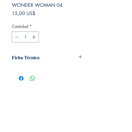
WONDER WOMAN 04
Precio
15,00 US$
Cantidad
*
Ficha Técnica
# de páginas: 96
Editorial: ECC
Idioma: Castellano
Encuadernación: Tapa blanda
ISBN:
9789876904766
Categoría: Comics
Tamaño: Grande