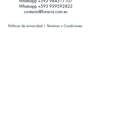
Whatsapp +593
984311107
Whatsapp
+593 939592822
contacto@livraria.com.ec
Políticas de privacidad | Términos y Condiciones
Métodos de pago
Condiciones de distribución
Métodos de envíos
Política de devoluciones
¡Escríbenos a Whatsapp!
Suscríbete a nuestro newsletter