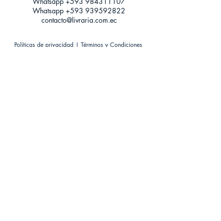
Whatsapp +593
984311107
Whatsapp
+593 939592822
contacto@livraria.com.ec
Políticas de privacidad | Términos y Condiciones
Métodos de pago
Condiciones de distribución
Métodos de envíos
Política de devoluciones
¡Escríbenos a Whatsapp!
Suscríbete a nuestro newsletter