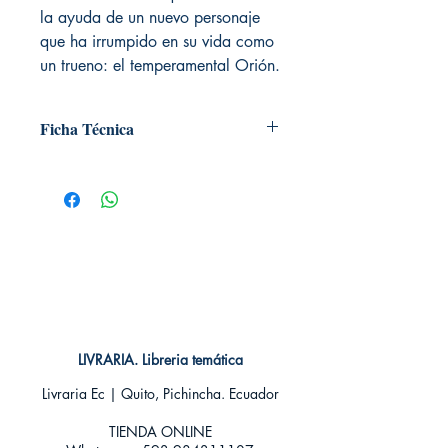
la ayuda de un nuevo personaje
que ha irrumpido en su vida como
un trueno: el temperamental Orión.
Ficha Técnica
# de páginas: 96
Editorial: ECC
Idioma: Castellano
Encuadernación: Tapa blanda
ISBN:
9788415925675
Categoría: Comics
Tamaño: Grande
LIVRARIA. Libreria temática
Livraria Ec | Quito, Pichincha. Ecuador
TIENDA ONLINE​