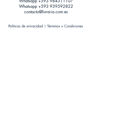
Whatsapp +593
984311107
Whatsapp
+593 939592822
contacto@livraria.com.ec
Políticas de privacidad | Términos y Condiciones
Métodos de pago
Condiciones de distribución
Métodos de envíos
Política de devoluciones
¡Escríbenos a Whatsapp!
Suscríbete a nuestro newsletter