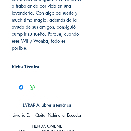
a trabajar de por vida en una
lavandería. Con algo de suerte y
muchísima magia, además de la
ayuda de sus amigos, consiguió
cumplir su sueño. Porque, cuando
eres Willy Wonka, todo es
posible.
Ficha Técnica
# de páginas: 296
Editorial: ALFAGUARA
Idioma: Castellano
Encuadernación: Blanda
ISBN: 9786313010332
LIVRARIA. Libreria temática
Categoría: INFANTIL
Tamaño: Grande
Livraria Ec | Quito, Pichincha. Ecuador
TIENDA ONLINE​