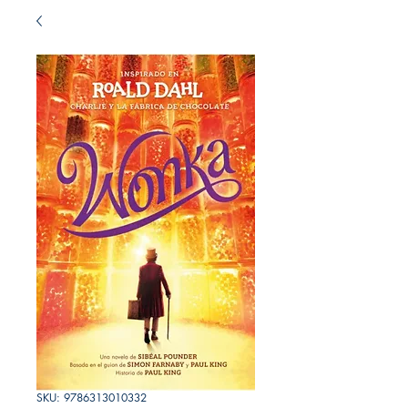
SKU: 9786313010332