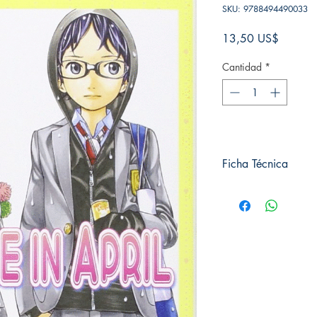
SKU: 9788494490033
Precio
13,50 US$
Cantidad
*
Ficha Técnica
# de páginas: 192
Editorial: MILKY WAY
Idioma: Castellano
Encuadernación: Tap
ISBN: 9788494490
Categoría: SHONE
Tamaño: Grande