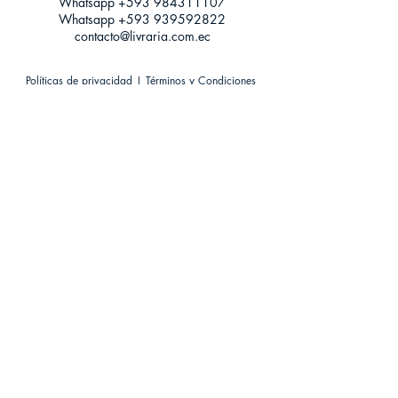
Whatsapp +593
984311107
Whatsapp
+593 939592822
contacto@livraria.com.ec
Políticas de privacidad | Términos y Condiciones
Métodos de pago
Condiciones de distribución
Métodos de envíos
Política de devoluciones
¡Escríbenos a Whatsapp!
Suscríbete a nuestro newsletter