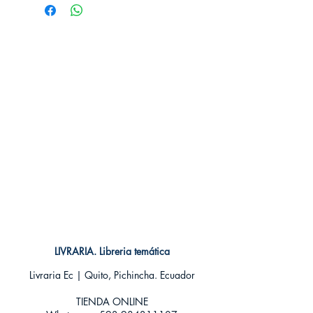
Editorial: MILKY WAY
Idioma: Castellano
Encuadernación: Tapa blanda
ISBN: 9788494354076
Categoría: SHONEN MANGA
Tamaño: Grande
LIVRARIA. Libreria temática
Livraria Ec | Quito, Pichincha. Ecuador
TIENDA ONLINE​