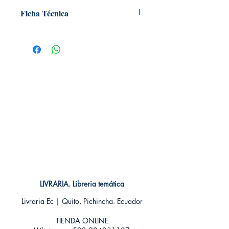
Ficha Técnica
# de páginas: 192
Editorial: MILKY WAY
Idioma: Castellano
Encuadernación: Tapa blanda
ISBN:
9788494456671
Categoría: SHONEN MANGA
Tamaño: Grande
LIVRARIA. Libreria temática
Livraria Ec | Quito, Pichincha. Ecuador
TIENDA ONLINE​