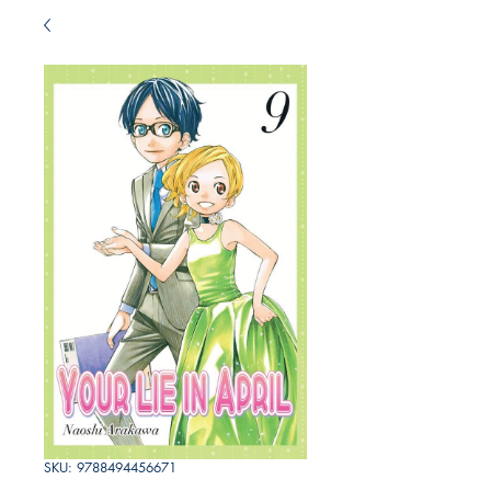
SKU: 9788494456671