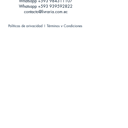
Whatsapp +593
984311107
Whatsapp
+593 939592822
contacto@livraria.com.ec
Políticas de privacidad | Términos y Condiciones
Métodos de pago
Condiciones de distribución
Métodos de envíos
Política de devoluciones
¡Escríbenos a Whatsapp!
Suscríbete a nuestro newsletter